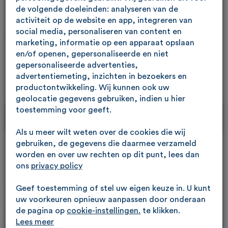
prijsklasse, alle tijd. Proefritje maken of zin in koffie?
de volgende doeleinden: analyseren van de
activiteit op de website en app, integreren van
Dan moet u toch echt even bij ons in Veenendaal of
social media, personaliseren van content en
Rhenen langskomen. Altijd welkom!
marketing, informatie op een apparaat opslaan
en/of openen, gepersonaliseerde en niet
gepersonaliseerde advertenties,
advertentiemeting, inzichten in bezoekers en
productontwikkeling. Wij kunnen ook uw
geolocatie gegevens gebruiken, indien u hier
toestemming voor geeft.
Filter
Als u meer wilt weten over de cookies die wij
gebruiken, de gegevens die daarmee verzameld
worden en over uw rechten op dit punt, lees dan
ons
privacy policy
Geef toestemming of stel uw eigen keuze in. U kunt
uw voorkeuren opnieuw aanpassen door onderaan
de pagina op
cookie-instellingen.
te klikken.
Lees meer