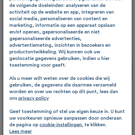
prijsklasse, alle tijd. Proefritje maken of zin in koffie?
de volgende doeleinden: analyseren van de
activiteit op de website en app, integreren van
Dan moet u toch echt even bij ons in Veenendaal of
social media, personaliseren van content en
Rhenen langskomen. Altijd welkom!
marketing, informatie op een apparaat opslaan
en/of openen, gepersonaliseerde en niet
gepersonaliseerde advertenties,
advertentiemeting, inzichten in bezoekers en
productontwikkeling. Wij kunnen ook uw
geolocatie gegevens gebruiken, indien u hier
toestemming voor geeft.
Filter
Als u meer wilt weten over de cookies die wij
gebruiken, de gegevens die daarmee verzameld
worden en over uw rechten op dit punt, lees dan
ons
privacy policy
Geef toestemming of stel uw eigen keuze in. U kunt
uw voorkeuren opnieuw aanpassen door onderaan
de pagina op
cookie-instellingen.
te klikken.
Lees meer