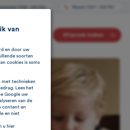
enendaal: 0318 - 529 652
Rhenen: 0317 - 616 901
ik van
Afspraak maken
Contact
urd en door uw
illende soorten
van cookies is soms
n met technieken
gedrag. Lees het
oe Google uw
alyseren van de
n content en
e en niet
 u hier