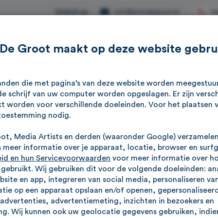
Webshop
Ve
info@autodegroot.nl
 De Groot maakt op deze website gebru
Aanbod
Werkplaats
Reviews
Over ons
standen die met pagina’s van deze website worden meegestu
e schrijf van uw computer worden opgeslagen. Er zijn versch
kt worden voor verschillende doeleinden. Voor het plaatsen 
toestemming nodig.
oot, Media Artists en derden (waaronder Google) verzamele
meer informatie over je apparaat, locatie, browser en surf
eid en hun Servicevoorwaarden
voor meer informatie over h
ebruikt. Wij gebruiken dit voor de volgende doeleinden: an
ebsite en app, integreren van social media, personaliseren va
bedrijf de
tie op een apparaat opslaan en/of openen, gepersonaliseerd
advertenties, advertentiemeting, inzichten in bezoekers en
g. Wij kunnen ook uw geolocatie gegevens gebruiken, indien