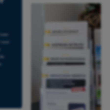
 naar
 voor
n
 de
n