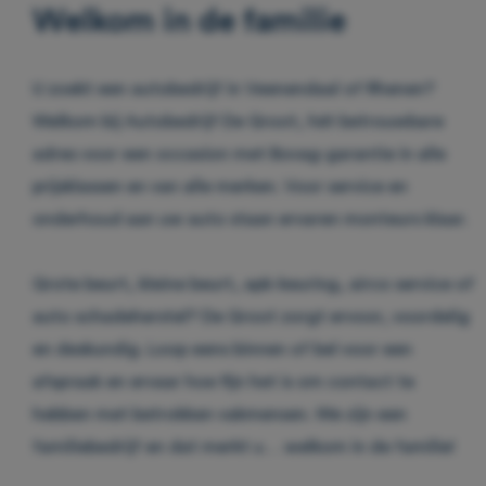
Welkom in de familie
U zoekt een autobedrijf in Veenendaal of Rhenen?
Welkom bij Autobedrijf De Groot, hét betrouwbare
adres voor een occasion met Bovag-garantie in alle
prijsklassen en van alle merken. Voor service en
onderhoud aan uw auto staan ervaren monteurs klaar.
Grote beurt, kleine beurt, apk-keuring, airco service of
auto schadeherstel? De Groot zorgt ervoor, voordelig
en deskundig. Loop eens binnen of bel voor een
afspraak en ervaar hoe fijn het is om contact te
hebben met betrokken vakmensen. We zijn een
familiebedrijf en dat merkt u… welkom in de familie!