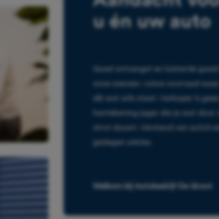
u én uw auto
Goed ontvangst en luisterde goed
onze wensen. ruime voorraad waar
elk wat wils staat. Verkoper is gee
hantekening jager die je wat door
strot duuwt. Verstand van auto’s e
gedegen advies.
Welkom bij Autobedrijf De Groot