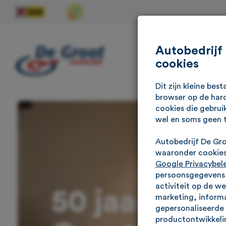
Autobedrijf
cookies
Dit zijn kleine be
browser op de hard
cookies die gebrui
wel en soms geen 
Autobedrijf De Gr
waaronder cookies 
Google Privacybel
persoonsgegevens g
activiteit op de w
50 jaar Auto
marketing, informa
gepersonaliseerde 
productontwikkelin