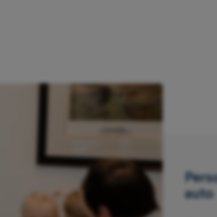
Pers
auto