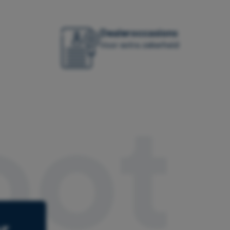
Dealeroccasions
Voor extra zekerheid
oot
r