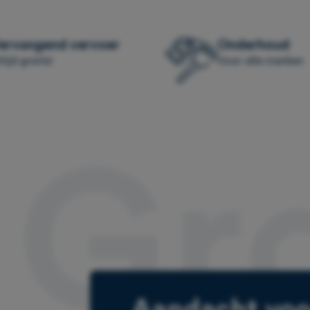
ervangend vervoer
Onderhoud
tijd gratis!
Voor alle merken
 Gr
Aandacht voo