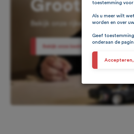
Groot
toestemming voor 
Als u meer wilt we
worden en over uw 
Bekijk onze rijke historie
Geef toestemming 
onderaan de pagi
Bekijk onze bedrijfsvideo
Accepteren,