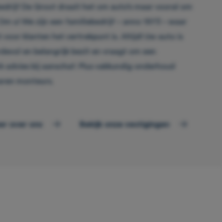
bedrijf De Groot draait het om auto’s maar vooral om
Om u! We zijn een familiebedrijf – anno 1973 – waar
voor klanten het vertrekpunt is. Altijd! Uw auto is
devol en belangrijk bezit en vraagt om een
 advies bij aanschaf. Plus vakkundig onderhoud
aren monteurs.
er over ons
Bekijk onze vestigingen