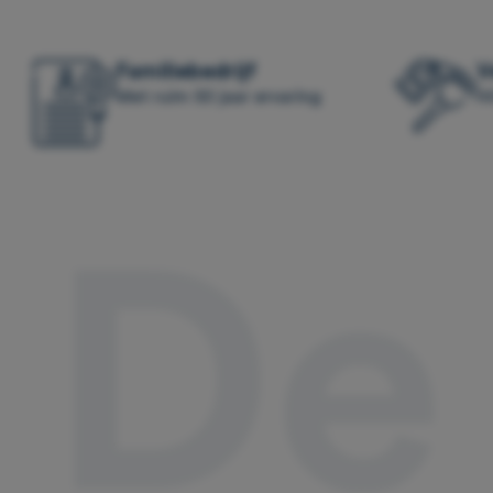
Familiebedrijf
V
Met ruim 50 jaar ervaring
Al
De