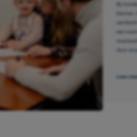
Bij Auto
klanten. 
aandacht 
een waar
maatwerk
door erv
Lees me