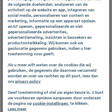
prijsklasse, alle tijd. Proefritje maken of zin in koffie?
de volgende doeleinden: analyseren van de
activiteit op de website en app, integreren van
Dan moet u toch echt even bij ons in Veenendaal of
social media, personaliseren van content en
Rhenen langskomen. Altijd welkom!
marketing, informatie op een apparaat opslaan
en/of openen, gepersonaliseerde en niet
gepersonaliseerde advertenties,
advertentiemeting, inzichten in bezoekers en
productontwikkeling. Wij kunnen ook uw
geolocatie gegevens gebruiken, indien u hier
toestemming voor geeft.
Filter
Als u meer wilt weten over de cookies die wij
gebruiken, de gegevens die daarmee verzameld
worden en over uw rechten op dit punt, lees dan
ons
privacy policy
Geef toestemming of stel uw eigen keuze in. U kunt
uw voorkeuren opnieuw aanpassen door onderaan
de pagina op
cookie-instellingen.
te klikken.
Lees meer