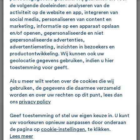
de volgende doeleinden: analyseren van de
activiteit op de website en app, integreren van
Volkswagen Polo 1.0 TSI
social media, personaliseren van content en
Comfortline Business
marketing, informatie op een apparaat opslaan
en/of openen, gepersonaliseerde en niet
gepersonaliseerde advertenties,
Climate, ACC, Apple Carplay, DAB, PDC
advertentiemeting, inzichten in bezoekers en
productontwikkeling. Wij kunnen ook uw
geolocatie gegevens gebruiken, indien u hier
€ 12.950
Veenendaal
toestemming voor geeft.
of leasen vanaf €
210,23
/mnd
Als u meer wilt weten over de cookies die wij
gebruiken, de gegevens die daarmee verzameld
worden en over uw rechten op dit punt, lees dan
ons
privacy policy
Geef toestemming of stel uw eigen keuze in. U kunt
uw voorkeuren opnieuw aanpassen door onderaan
de pagina op
cookie-instellingen.
te klikken.
Lees meer