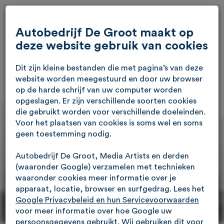
Autobedrijf De Groot maakt op
deze website gebruik van cookies
Dit zijn kleine bestanden die met pagina’s van deze
website worden meegestuurd en door uw browser
op de harde schrijf van uw computer worden
opgeslagen. Er zijn verschillende soorten cookies
die gebruikt worden voor verschillende doeleinden.
Voor het plaatsen van cookies is soms wel en soms
geen toestemming nodig.
Autobedrijf De Groot, Media Artists en derden
(waaronder Google) verzamelen met technieken
waaronder cookies meer informatie over je
apparaat, locatie, browser en surfgedrag. Lees het
Google Privacybeleid en hun Servicevoorwaarden
voor meer informatie over hoe Google uw
persoonsgegevens gebruikt. Wij gebruiken dit voor