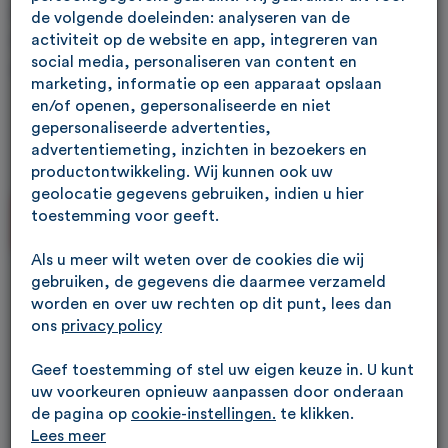
prijsklasse, alle tijd. Proefritje maken of zin in koffie?
de volgende doeleinden: analyseren van de
activiteit op de website en app, integreren van
Dan moet u toch echt even bij ons in Veenendaal of
social media, personaliseren van content en
Rhenen langskomen. Altijd welkom!
marketing, informatie op een apparaat opslaan
en/of openen, gepersonaliseerde en niet
gepersonaliseerde advertenties,
advertentiemeting, inzichten in bezoekers en
productontwikkeling. Wij kunnen ook uw
geolocatie gegevens gebruiken, indien u hier
toestemming voor geeft.
Filter
Als u meer wilt weten over de cookies die wij
gebruiken, de gegevens die daarmee verzameld
worden en over uw rechten op dit punt, lees dan
ons
privacy policy
Geef toestemming of stel uw eigen keuze in. U kunt
uw voorkeuren opnieuw aanpassen door onderaan
de pagina op
cookie-instellingen.
te klikken.
Lees meer