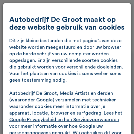
Autobedrijf De Groot maakt op
deze website gebruik van cookies
Dit zijn kleine bestanden die met pagina’s van deze
website worden meegestuurd en door uw browser
op de harde schrijf van uw computer worden
opgeslagen. Er zijn verschillende soorten cookies
die gebruikt worden voor verschillende doeleinden.
Vind jouw occasion
Voor het plaatsen van cookies is soms wel en soms
geen toestemming nodig.
Op zoek naar een goede en betrouwbare occasion? Bij
Autobedrijf De Groot, Media Artists en derden
(waaronder Google) verzamelen met technieken
ons kunt u 24 uur per dag terecht om de auto van uw
waaronder cookies meer informatie over je
keuze van 24 kanten te bewonderen. En alle andere
apparaat, locatie, browser en surfgedrag. Lees het
tweedehands auto’s uit ons ruime assortiment,
Google Privacybeleid en hun Servicevoorwaarden
voor meer informatie over hoe Google uw
natuurlijk. Kijk op uw gemak rond. Alle merken, elke
persoonsgegevens gebruikt. Wij gebruiken dit voor