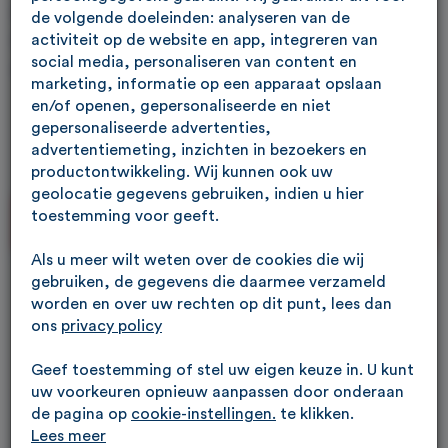
prijsklasse, alle tijd. Proefritje maken of zin in koffie?
de volgende doeleinden: analyseren van de
activiteit op de website en app, integreren van
Dan moet u toch echt even bij ons in Veenendaal of
social media, personaliseren van content en
Rhenen langskomen. Altijd welkom!
marketing, informatie op een apparaat opslaan
en/of openen, gepersonaliseerde en niet
gepersonaliseerde advertenties,
advertentiemeting, inzichten in bezoekers en
productontwikkeling. Wij kunnen ook uw
geolocatie gegevens gebruiken, indien u hier
toestemming voor geeft.
Filter
Als u meer wilt weten over de cookies die wij
gebruiken, de gegevens die daarmee verzameld
worden en over uw rechten op dit punt, lees dan
ons
privacy policy
Geef toestemming of stel uw eigen keuze in. U kunt
uw voorkeuren opnieuw aanpassen door onderaan
de pagina op
cookie-instellingen.
te klikken.
Lees meer