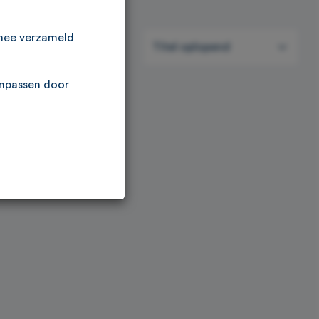
147
resultaten
rmee verzameld
Titel oplopend
anpassen door