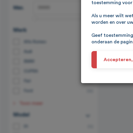
toestemming voor 
Max.
Als u meer wilt we
worden en over uw 
Merk
Geef toestemming 
onderaan de pagi
Alfa Romeo
(1)
Audi
(7)
Accepteren,
BMW
(8)
CUPRA
(2)
Fiat
(8)
Ford
(14)
Toon meer
Model
01
(11)