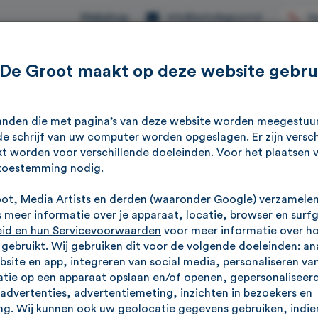
Webshop
Ve
info@autodegroot.nl
 De Groot maakt op deze website gebru
Aanbod
Werkplaats
Reviews
Over ons
standen die met pagina’s van deze website worden meegestu
e schrijf van uw computer worden opgeslagen. Er zijn versch
kt worden voor verschillende doeleinden. Voor het plaatsen 
toestemming nodig.
oot, Media Artists en derden (waaronder Google) verzamele
 jouw occasion
meer informatie over je apparaat, locatie, browser en surf
eid en hun Servicevoorwaarden
voor meer informatie over h
r een goede en betrouwbare occasion? Bij ons kunt u 24 uur
ebruikt. Wij gebruiken dit voor de volgende doeleinden: an
ebsite en app, integreren van social media, personaliseren va
ewonderen. En alle andere tweedehands auto’s uit ons ruime a
tie op een apparaat opslaan en/of openen, gepersonaliseerd
 prijsklasse, alle tijd. Proefritje maken of zin in koffie? Da
advertenties, advertentiemeting, inzichten in bezoekers en
 Altijd welkom!
g. Wij kunnen ook uw geolocatie gegevens gebruiken, indien