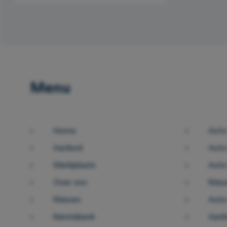
Menu
Home
Auto
Aanbod
Auto
Werkplaats
Auto
Over ons
Nieu
Nieuws
Auto
Kennisbank
Aank