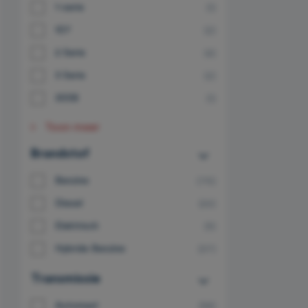
1-serie
(1)
107
(2)
2 Serie
(4)
3 Serie
(2)
3008
(1)
Toon meer
Brandstof
Benzine
(76)
Diesel
(25)
Elektrisch
(9)
Hybride Benzine
(37)
Transmissie
Automaat
(98)