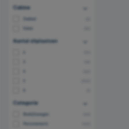
Cabine
Dubbel
(2)
Enkel
(16)
Aantal zitplaatsen
2
(10)
3
(14)
4
(22)
5
(100)
6
(1)
Categorie
Bedrijfswagen
(25)
Personenauto
(122)