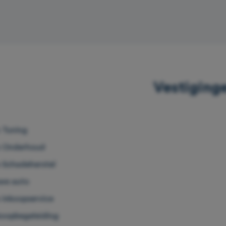
Vestiging
 Tuning
 Onderhoud
 Schadeherstel
we auto
 inkoopservice
oopbegeleiding