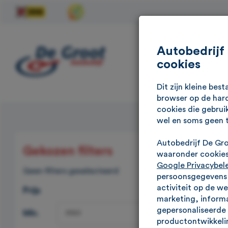
Autobedrijf
cookies
Dit zijn kleine be
browser op de hard
cookies die gebrui
wel en soms geen 
Autobedrijf De Gr
Gekozen filters
Vind
waaronder cookies 
Google Privacybel
Geen filters geselecteerd
Op zoek naa
persoonsgegevens g
activiteit op de w
Prijs
kanten te b
marketing, informa
merken, elke
gepersonaliseerde 
Min.
langskomen.
productontwikkelin