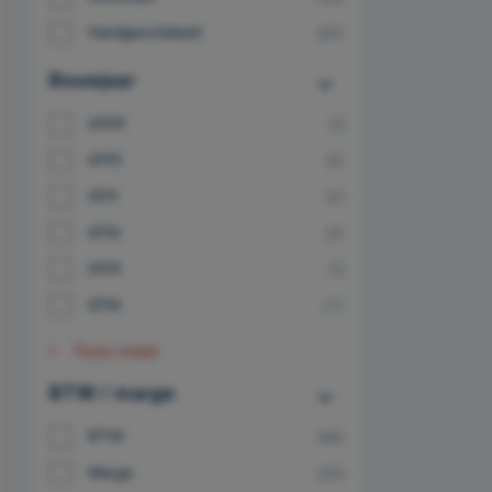
Handgeschakeld
(49)
Bouwjaar
2009
(1)
2010
(2)
2011
(2)
2012
(2)
2013
(1)
2014
(7)
Toon meer
BTW / marge
BTW
(88)
Marge
(59)