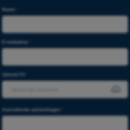
Naam
*
E-mailadres
*
Upload CV
Upload een document
Aanvullende opmerkingen
*