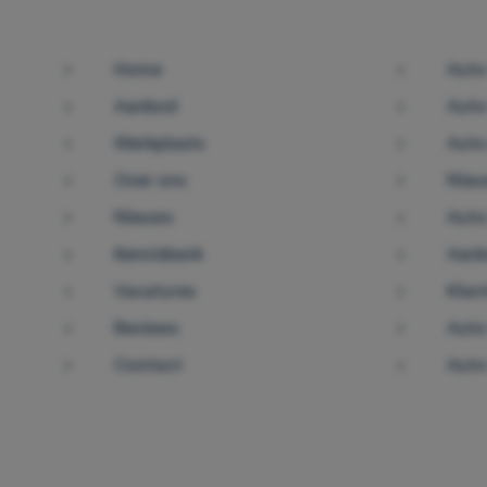
Home
Auto
Aanbod
Auto
Werkplaats
Auto
Over ons
Nieu
Nieuws
Auto
Kennisbank
Aank
Vacatures
Klan
Reviews
Auto
Contact
Auto