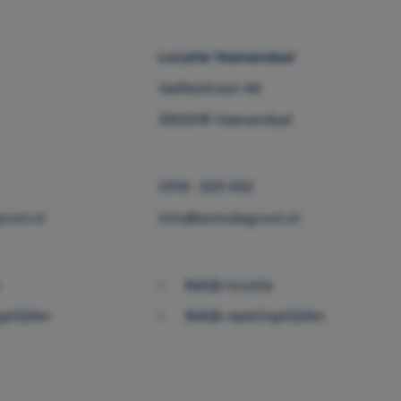
Locatie Veenendaal
Galileistraat 46
3902HR Veenendaal
0318 - 529 652
oot.nl
info@autodegroot.nl
Bekijk locatie
gstijden
Bekijk openingstijden