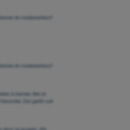
n klanten én medewerkers?
n klanten én medewerkers?
nken in kansen. Ben je
 hieronder. Dat geldt ook
om door te groeien. We