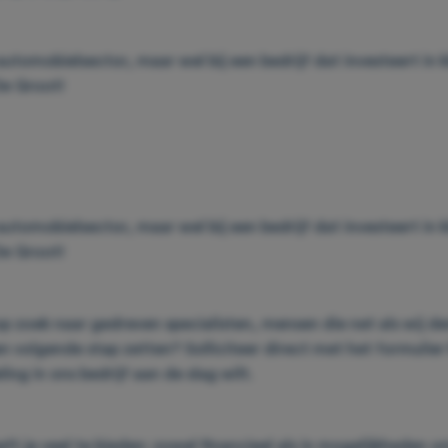
automobielsector, maar wel bij een bedrijf dat investeert i
De Groot!
automobielsector, maar wel bij een bedrijf dat investeert i
De Groot!
d op zoek naar gedreven specialisten, mensen die net als wij de
n volgende stap zetten? Solliciteer direct met het formulier
ling in ons bedrijf aan de slag wilt.
ft je veel te bieden: zowel financieel als in mogelijkheden 