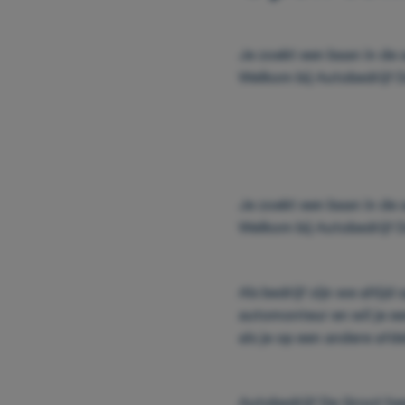
Je zoekt een baan in de 
Welkom bij Autobedrijf 
Je zoekt een baan in de 
Welkom bij Autobedrijf 
Als bedrijf zijn we altij
automonteur en wil je ee
als je op een andere afde
Autobedrijf De Groot hee