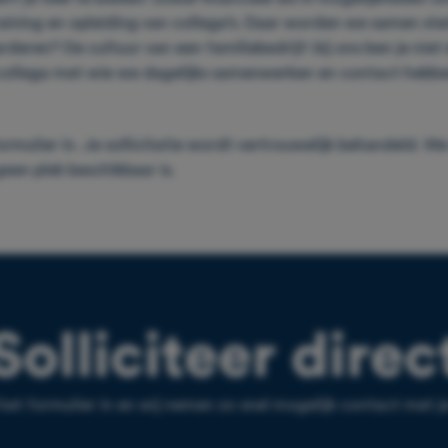
raining en opleiding van collega’s. Daar worden we samen st
eren? De cultuur van een familiebedrijf: bij ons ben je niet 
 collega met wie we dagelijks samenwerken en contact hebbe
ormulier in. Je sollicitatie wordt vertrouwelijk behandeld. W
geen plek beschikbaar is.
Solliciteer direc
het formulier in en wij nemen zo snel mogelijk contact met j