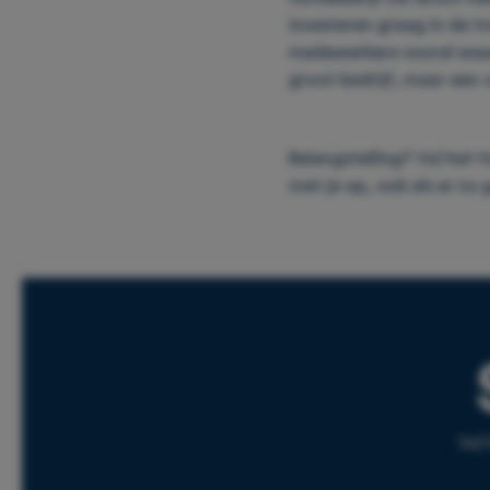
investeren graag in de t
medewerkers vooral waard
groot bedrijf, maar een
Belangstelling? Vul het f
met je op, ook als er nu 
Vul 