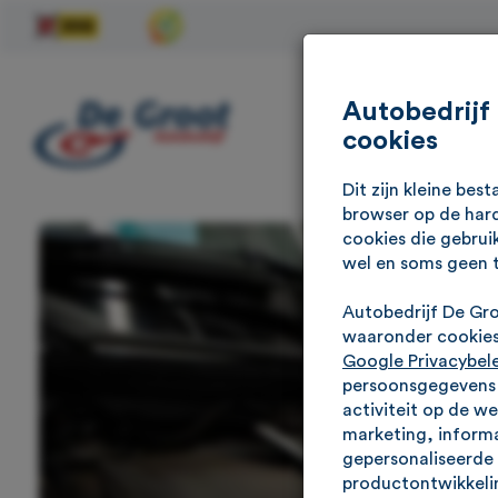
Autobedrijf
cookies
Dit zijn kleine be
browser op de hard
cookies die gebrui
wel en soms geen 
Autobedrijf De Gr
waaronder cookies 
Google Privacybel
persoonsgegevens g
activiteit op de w
marketing, informa
gepersonaliseerde 
productontwikkelin