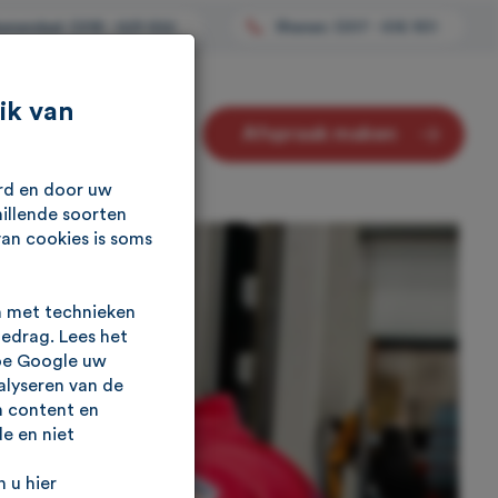
enendaal: 0318 - 529 652
Rhenen: 0317 - 616 901
ik van
Afspraak maken
Contact
urd en door uw
illende soorten
van cookies is soms
n met technieken
gedrag. Lees het
oe Google uw
alyseren van de
n content en
e en niet
 u hier