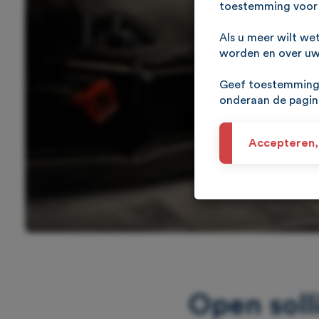
toestemming voor 
Als u meer wilt we
worden en over uw 
Geef toestemming 
onderaan de pagi
Accepteren,
Open solli