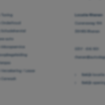
 Tuning
Locatie Rhenen
 Onderhoud
Cuneraweg 194
 Schadeherstel
3911RS Rhenen
we auto
 inkoopservice
0317 - 616 901
oopbegeleiding
rhenen@autodegr
tenpas
 Verzekering / Lease
Bekijk locatie
 Carwash
Bekijk openin