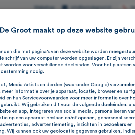
Webshop
Ve
info@autodegroot.nl
 De Groot maakt op deze website gebru
Aanbod
Werkplaats
Reviews
Over ons
standen die met pagina’s van deze website worden meegestu
e schrijf van uw computer worden opgeslagen. Er zijn versch
kt worden voor verschillende doeleinden. Voor het plaatsen 
toestemming nodig.
oot, Media Artists en derden (waaronder Google) verzamele
meer informatie over je apparaat, locatie, browser en surf
eid en hun Servicevoorwaarden
voor meer informatie over h
ebruikt. Wij gebruiken dit voor de volgende doeleinden: an
ebsite en app, integreren van social media, personaliseren va
tie op een apparaat opslaan en/of openen, gepersonaliseerd
advertenties, advertentiemeting, inzichten in bezoekers en
g. Wij kunnen ook uw geolocatie gegevens gebruiken, indien