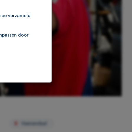
rmee verzameld
anpassen door
Veenendaal