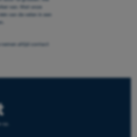
erker van. Wat onze
één van de velen in een
n.
e nemen altijd contact
t
e op.