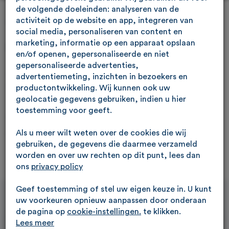
de volgende doeleinden: analyseren van de
activiteit op de website en app, integreren van
Volkswagen Polo 1.0 TSI
social media, personaliseren van content en
Comfortline
marketing, informatie op een apparaat opslaan
en/of openen, gepersonaliseerde en niet
gepersonaliseerde advertenties,
Airco, ACC, Apple Carplay, Elektrisch Pakket, Front
advertentiemeting, inzichten in bezoekers en
Assist
productontwikkeling. Wij kunnen ook uw
geolocatie gegevens gebruiken, indien u hier
toestemming voor geeft.
€ 10.950
Rhenen
Als u meer wilt weten over de cookies die wij
of leasen vanaf €
177,76
/mnd
gebruiken, de gegevens die daarmee verzameld
worden en over uw rechten op dit punt, lees dan
ons
privacy policy
Geef toestemming of stel uw eigen keuze in. U kunt
uw voorkeuren opnieuw aanpassen door onderaan
de pagina op
cookie-instellingen.
te klikken.
Lees meer