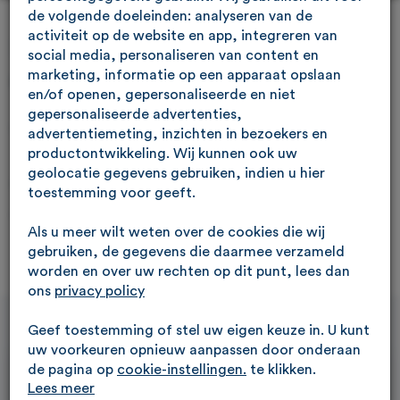
de volgende doeleinden: analyseren van de
activiteit op de website en app, integreren van
Renault Twingo 1.2 TCE
social media, personaliseren van content en
Gordini GT 100pk
marketing, informatie op een apparaat opslaan
en/of openen, gepersonaliseerde en niet
gepersonaliseerde advertenties,
Cruise, Sportstoelen, Airco, LM Velgen 15"
advertentiemeting, inzichten in bezoekers en
productontwikkeling. Wij kunnen ook uw
geolocatie gegevens gebruiken, indien u hier
€ 4.950
Veenendaal
toestemming voor geeft.
of leasen vanaf €
90,89
/mnd
Als u meer wilt weten over de cookies die wij
gebruiken, de gegevens die daarmee verzameld
worden en over uw rechten op dit punt, lees dan
ons
privacy policy
Geef toestemming of stel uw eigen keuze in. U kunt
uw voorkeuren opnieuw aanpassen door onderaan
de pagina op
cookie-instellingen.
te klikken.
Lees meer