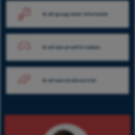
Ik wil graag meer informatie
Ik wil een proefrit maken
Ik wil een inruilvoorstel