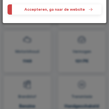
Kilometers
Bouwjaar
Accepteren, ga naar de website
162750
2011
Motorinhoud
Vermogen
1149
101 PK
Brandstof
Transmissie
Benzine
Handgeschakeld