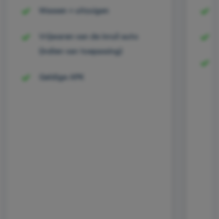
Wassen + uitzuigen
Vrijwaren van de inruil auto
(indien van toepassing)
Geldige APK