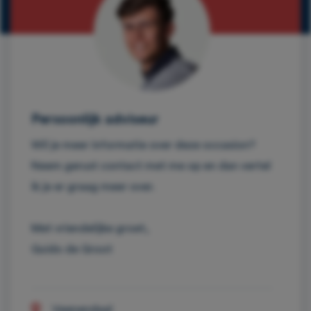
Persoonlijk adviseur
Wil je meer informatie over deze occasion?
Neem gerust contact met me op en dan vertel
ik je er graag meer over.
Met vriendelijke groet,
Guido de Groot
Veenendaal