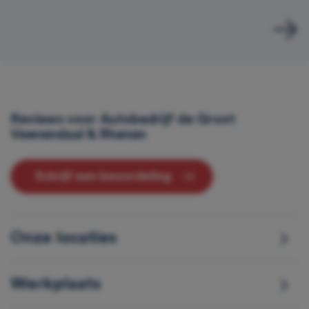
Reviews voor Autobedrijf de Groot
Veenendaal & Rhenen
Schrijf een beoordeling
Onze locaties
Werkplaats