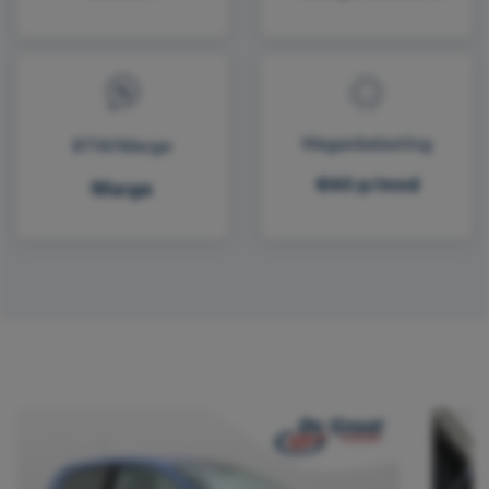
Wegenbelasting
BTW/Marge
€40 p/mnd
Marge