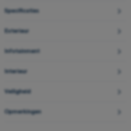
Specificaties
Exterieur
Infotainment
Interieur
Veiligheid
Opmerkingen