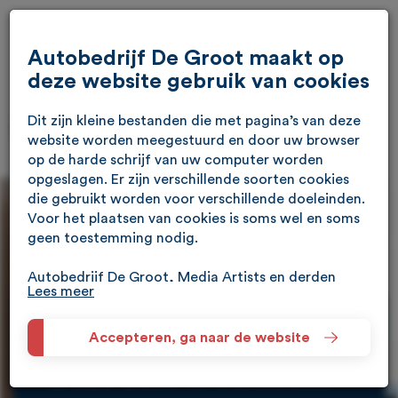
Autobedrijf De Groot maakt op
deze website gebruik van cookies
Dit zijn kleine bestanden die met pagina’s van deze
website worden meegestuurd en door uw browser
op de harde schrijf van uw computer worden
opgeslagen. Er zijn verschillende soorten cookies
die gebruikt worden voor verschillende doeleinden.
Voor het plaatsen van cookies is soms wel en soms
geen toestemming nodig.
Autobedrijf De Groot, Media Artists en derden
Lees meer
(waaronder Google) verzamelen met technieken
waaronder cookies meer informatie over je
apparaat, locatie, browser en surfgedrag. Lees het
Helaas...
Accepteren, ga naar de website
Google Privacybeleid en hun Servicevoorwaarden
Deze auto is verkocht
voor meer informatie over hoe Google uw
persoonsgegevens gebruikt. Wij gebruiken dit voor