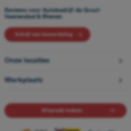
Reviews voor Autobedrijf de Groot
Veenendaal & Rhenen
Schrijf een beoordeling
Onze locaties
Werkplaats
Afspraak maken