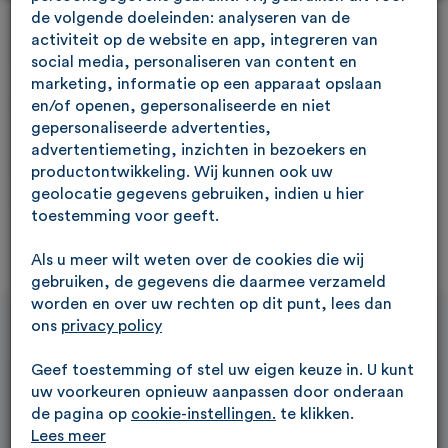
de volgende doeleinden: analyseren van de
activiteit op de website en app, integreren van
Peugeot 107 1.0 Active
social media, personaliseren van content en
marketing, informatie op een apparaat opslaan
5-Deurs, Airco, LED, Elektr. Pakket
en/of openen, gepersonaliseerde en niet
gepersonaliseerde advertenties,
advertentiemeting, inzichten in bezoekers en
€ 3.950
Veenendaal
productontwikkeling. Wij kunnen ook uw
geolocatie gegevens gebruiken, indien u hier
of leasen vanaf €
72,53
/mnd
toestemming voor geeft.
Als u meer wilt weten over de cookies die wij
gebruiken, de gegevens die daarmee verzameld
worden en over uw rechten op dit punt, lees dan
ons
privacy policy
Geef toestemming of stel uw eigen keuze in. U kunt
uw voorkeuren opnieuw aanpassen door onderaan
de pagina op
cookie-instellingen.
te klikken.
Lees meer
Kilometers
Bouwjaar