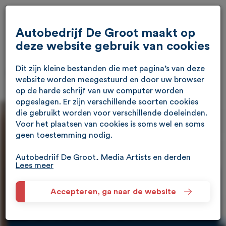
Autobedrijf De Groot maakt op
deze website gebruik van cookies
Dit zijn kleine bestanden die met pagina’s van deze
website worden meegestuurd en door uw browser
op de harde schrijf van uw computer worden
opgeslagen. Er zijn verschillende soorten cookies
die gebruikt worden voor verschillende doeleinden.
Voor het plaatsen van cookies is soms wel en soms
geen toestemming nodig.
Autobedrijf De Groot, Media Artists en derden
Lees meer
(waaronder Google) verzamelen met technieken
waaronder cookies meer informatie over je
apparaat, locatie, browser en surfgedrag. Lees het
Helaas...
Accepteren, ga naar de website
Google Privacybeleid en hun Servicevoorwaarden
Deze auto is verkocht
voor meer informatie over hoe Google uw
persoonsgegevens gebruikt. Wij gebruiken dit voor