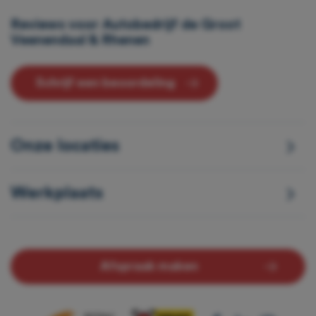
Reviews voor Autobedrijf de Groot
Veenendaal & Rhenen
Schrijf een beoordeling
Onze locaties
Werkplaats
Afspraak maken