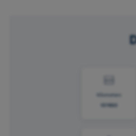
D
Kilometers
137850