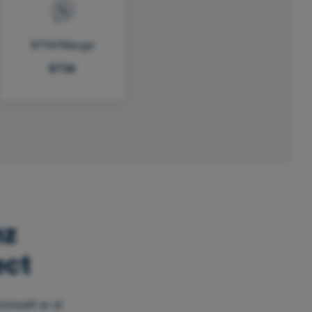
BTW/Marge
BTW
nz
ect
ichzelf er al