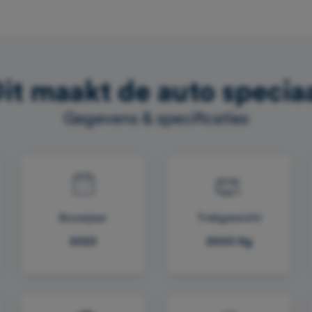
it maakt de auto specia
Gegevens & specificaties
Bouwjaar
Trekgewicht
2023
2000 Kg