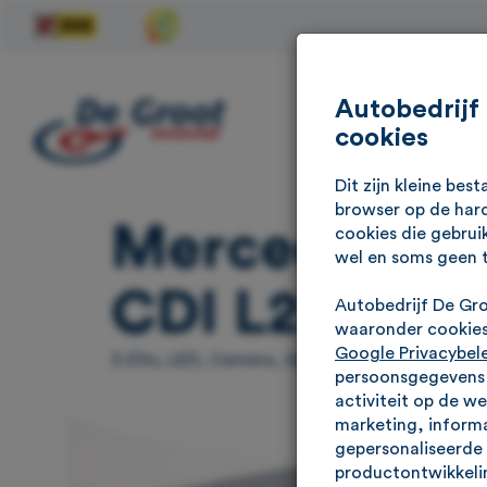
Autobedrijf
cookies
Dit zijn kleine be
browser op de hard
Mercedes-Ben
cookies die gebrui
wel en soms geen 
CDI L2H2 Sel
Autobedrijf De Gr
waaronder cookies 
Google Privacybel
3-Zits, LED, Camera, Apple Carplay, Standkac
persoonsgegevens g
activiteit op de w
marketing, informa
gepersonaliseerde 
productontwikkelin