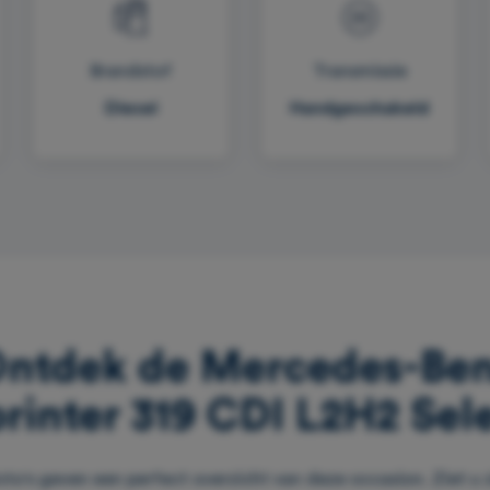
Brandstof
Transmissie
Diesel
Handgeschakeld
ntdek de Mercedes-Be
rinter 319 CDI L2H2 Sel
oto's geven een perfect overzicht van deze occasion. Ziet u z