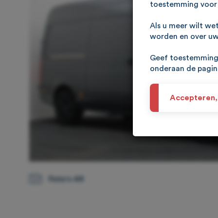
toestemming voor 
Als u meer wilt we
worden en over uw 
Geef toestemming 
onderaan de pagi
Accepteren,
Foto's 49