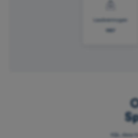
Laadvermogen
1167
O
Sp
Kijk, deze f