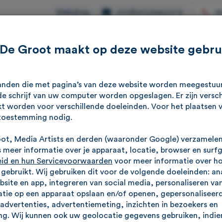
Webshop
Ve
info@autodegroot.nl
 De Groot maakt op deze website gebru
Aanbod
Werkplaats
Reviews
Over ons
standen die met pagina’s van deze website worden meegestu
e schrijf van uw computer worden opgeslagen. Er zijn versch
z Sprinter 319
kt worden voor verschillende doeleinden. Voor het plaatsen 
toestemming nodig.
ect
oot, Media Artists en derden (waaronder Google) verzamele
meer informatie over je apparaat, locatie, browser en surf
o
eid en hun Servicevoorwaarden
voor meer informatie over h
hel, PDC
v
ebruikt. Wij gebruiken dit voor de volgende doeleinden: an
ebsite en app, integreren van social media, personaliseren va
tie op een apparaat opslaan en/of openen, gepersonaliseerd
advertenties, advertentiemeting, inzichten in bezoekers en
g. Wij kunnen ook uw geolocatie gegevens gebruiken, indien