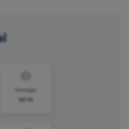
al
Vermogen
190 PK