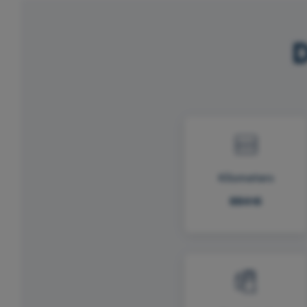
D
Kilometers
88416