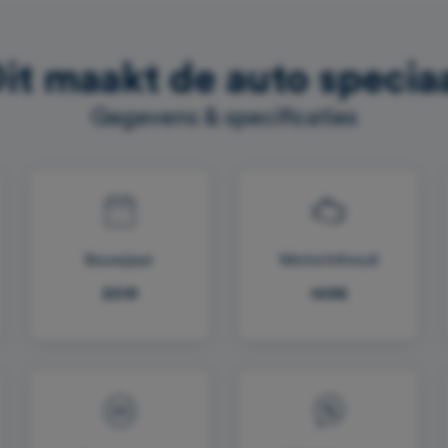
it maakt de auto specia
Gegevens & specificaties
Bouwjaar
Motorinhoud
2019
1498