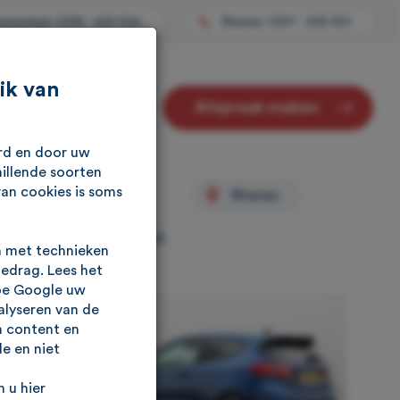
enendaal: 0318 - 529 652
Rhenen: 0317 - 616 901
ik van
Afspraak maken
Contact
urd en door uw
illende soorten
€ 15.950
van cookies is soms
Rhenen
f leasen
258,93
/mnd
anaf €
n met technieken
gedrag. Lees het
oe Google uw
alyseren van de
n content en
e en niet
 u hier