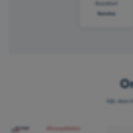
Brandstof
Benzine
On
Kijk, deze f