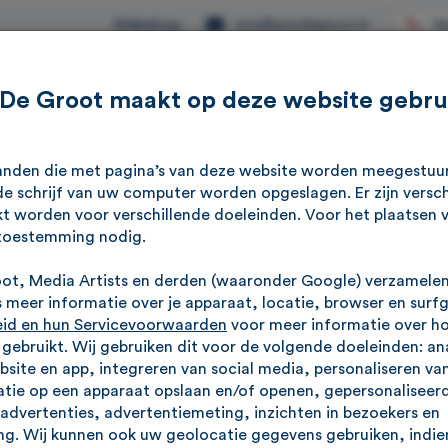
Webshop
Ve
info@autodegroot.nl
 De Groot maakt op deze website gebru
Aanbod
Werkplaats
Reviews
Over ons
standen die met pagina’s van deze website worden meegestu
e schrijf van uw computer worden opgeslagen. Er zijn versch
kt worden voor verschillende doeleinden. Voor het plaatsen 
.5 ST
toestemming nodig.
o
 Apple Carplay, Winterpakket
v
oot, Media Artists en derden (waaronder Google) verzamele
meer informatie over je apparaat, locatie, browser en surf
eid en hun Servicevoorwaarden
voor meer informatie over h
ebruikt. Wij gebruiken dit voor de volgende doeleinden: an
ebsite en app, integreren van social media, personaliseren va
tie op een apparaat opslaan en/of openen, gepersonaliseerd
advertenties, advertentiemeting, inzichten in bezoekers en
g. Wij kunnen ook uw geolocatie gegevens gebruiken, indien