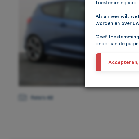
toestemming voor 
Als u meer wilt we
worden en over uw 
Geef toestemming 
onderaan de pagi
Accepteren,
Foto's 42