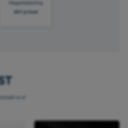
Wegenbelasting
€57 p/mnd
 ST
ichzelf er al