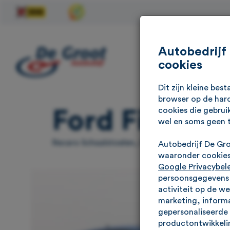
Autobedrijf
cookies
Dit zijn kleine be
browser op de hard
cookies die gebrui
Ford Fiesta 1
wel en soms geen 
Recaro Schaalstoelen, Carbon, Airco, Cruise,
Autobedrijf De Gr
waaronder cookies 
Google Privacybel
persoonsgegevens g
activiteit op de w
marketing, informa
gepersonaliseerde 
productontwikkelin