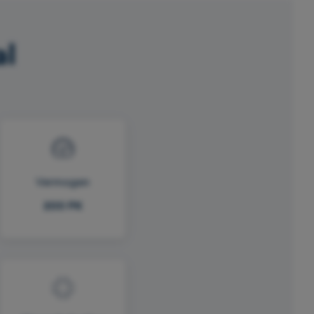
al
Vermogen
200 PK