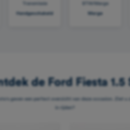
Transmissie
BTW/Marge
Handgeschakeld
Marge
tdek de Ford Fiesta 1.5
oto's geven een perfect overzicht van deze occasion. Ziet u z
in rijden?