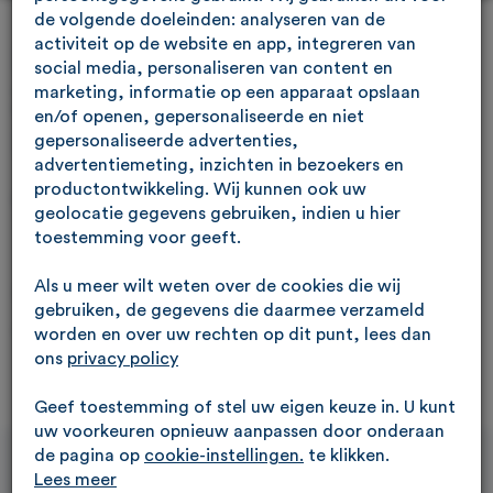
de volgende doeleinden: analyseren van de
activiteit op de website en app, integreren van
BMW 3 Serie Touring
social media, personaliseren van content en
330e Business Edition
marketing, informatie op een apparaat opslaan
en/of openen, gepersonaliseerde en niet
Plus M-sport
gepersonaliseerde advertenties,
advertentiemeting, inzichten in bezoekers en
productontwikkeling. Wij kunnen ook uw
Panoramadak, M-Sportstoelen, Carbon, Camera, Elektr.
geolocatie gegevens gebruiken, indien u hier
Trekhaak, 19''
toestemming voor geeft.
€ 35.950
Als u meer wilt weten over de cookies die wij
Rhenen
gebruiken, de gegevens die daarmee verzameld
of leasen vanaf €
592,22
/mnd
worden en over uw rechten op dit punt, lees dan
ons
privacy policy
Geef toestemming of stel uw eigen keuze in. U kunt
uw voorkeuren opnieuw aanpassen door onderaan
de pagina op
cookie-instellingen.
te klikken.
Lees meer