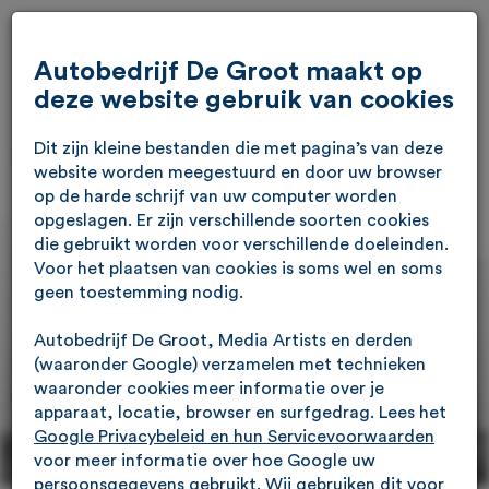
Autobedrijf De Groot maakt op
deze website gebruik van cookies
Dit zijn kleine bestanden die met pagina’s van deze
website worden meegestuurd en door uw browser
op de harde schrijf van uw computer worden
opgeslagen. Er zijn verschillende soorten cookies
die gebruikt worden voor verschillende doeleinden.
Voor het plaatsen van cookies is soms wel en soms
geen toestemming nodig.
Autobedrijf De Groot, Media Artists en derden
(waaronder Google) verzamelen met technieken
waaronder cookies meer informatie over je
apparaat, locatie, browser en surfgedrag. Lees het
Google Privacybeleid en hun Servicevoorwaarden
voor meer informatie over hoe Google uw
persoonsgegevens gebruikt. Wij gebruiken dit voor