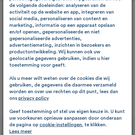
de volgende doeleinden: analyseren van de
activiteit op de website en app, integreren van
BMW 2 Serie Active
social media, personaliseren van content en
Tourer 218i Executive
marketing, informatie op een apparaat opslaan
en/of openen, gepersonaliseerde en niet
Automaat
gepersonaliseerde advertenties,
advertentiemeting, inzichten in bezoekers en
productontwikkeling. Wij kunnen ook uw
Climate, Cruise, Navigatie, Bluetooth, LED, PDC,
geolocatie gegevens gebruiken, indien u hier
Elektrische Pakket, 16''
toestemming voor geeft.
€ 14.450
Als u meer wilt weten over de cookies die wij
Rhenen
gebruiken, de gegevens die daarmee verzameld
of leasen vanaf €
265,32
/mnd
worden en over uw rechten op dit punt, lees dan
ons
privacy policy
Geef toestemming of stel uw eigen keuze in. U kunt
uw voorkeuren opnieuw aanpassen door onderaan
de pagina op
cookie-instellingen.
te klikken.
Lees meer