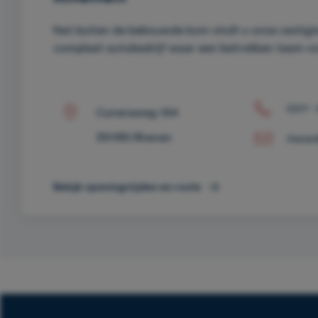
Net buiten de bebouwde kom vindt u onze vestigi
compleet autobedrijf waar een betrokken team voo
0317 -
Cuneraweg 194
3911RS Rhenen
rhenen
Bekijk openingstijden en route