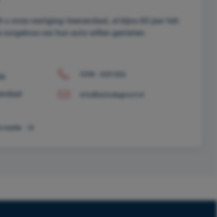
dt u onze vestiging Veenendaal, al bijna 60 jaar hét
 zorgeloos van hun auto willen genieten.
0318 - 529 652
46
endaal
info@autodegroot.nl
n route