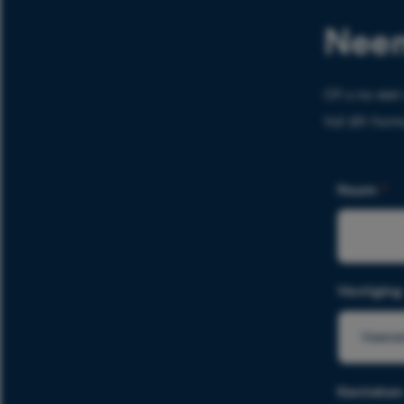
Neem
Of u nu een
Vul dit form
Naam
*
Vestigin
Veene
Kenteken