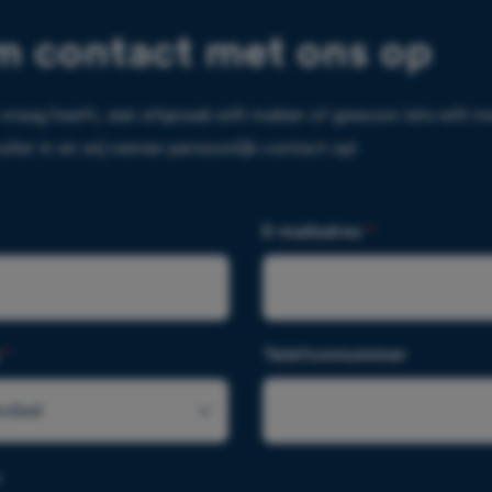
 contact met ons op
 vraag heeft, een afspraak wilt maken of gewoon iets wilt 
ulier in en wij nemen persoonlijk contact op!
E-mailadres
*
g
*
Telefoonnummer
ndaal