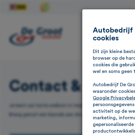
Autobedrijf
cookies
Dit zijn kleine be
browser op de hard
cookies die gebrui
wel en soms geen 
Contact & Locati
Autobedrijf De Gr
waaronder cookies 
Google Privacybel
persoonsgegevens g
Je bent van harte welkom in Veenendaal & Rhenen. Ons te
activiteit op de w
Breng gerust een bezoek aan de showroom en maak vrijbl
marketing, informa
gepersonaliseerde 
productontwikkelin