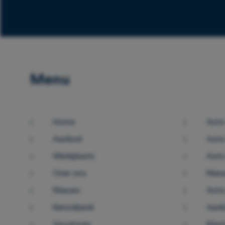
Menu
Home
Auto
Aanbod
Auto
Werkplaats
Auto
Over ons
Nieu
Nieuws
Auto
Kennisbank
Aank
Vacatures
Klan