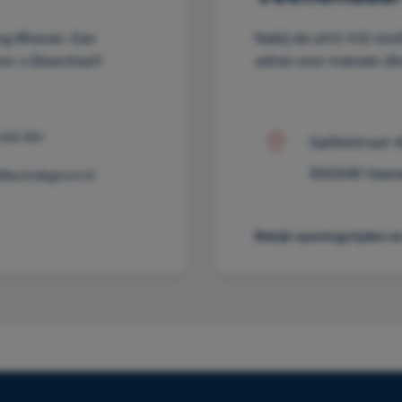
ng Rhenen. Een
Nabij de afrit A12 vin
r u klaarstaat!
adres voor mensen die
 616 901
Galileistraat 
3902HR Veen
@autodegroot.nl
Bekijk openingstijden e