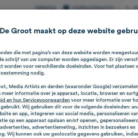
Webshop
Ve
info@autodegroot.nl
 De Groot maakt op deze website gebru
Aanbod
Werkplaats
Reviews
Over ons
standen die met pagina’s van deze website worden meegestu
e schrijf van uw computer worden opgeslagen. Er zijn versch
kt worden voor verschillende doeleinden. Voor het plaatsen 
toestemming nodig.
es
oot, Media Artists en derden (waaronder Google) verzamele
meer informatie over je apparaat, locatie, browser en surf
eid en hun Servicevoorwaarden
voor meer informatie over h
ebruikt. Wij gebruiken dit voor de volgende doeleinden: an
am met specialisten staat voor je klaar.
ebsite en app, integreren van social media, personaliseren va
ijvend een proefrit in onze occasions.
tie op een apparaat opslaan en/of openen, gepersonaliseerd
advertenties, advertentiemeting, inzichten in bezoekers en
g. Wij kunnen ook uw geolocatie gegevens gebruiken, indien