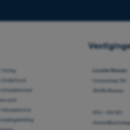
Vestiging
 Tuning
Locatie Rhenen
 Onderhoud
Cuneraweg 194
 Schadeherstel
3911RS Rhenen
we auto
 inkoopservice
0317 - 616 901
oopbegeleiding
rhenen@autodegr
tenpas