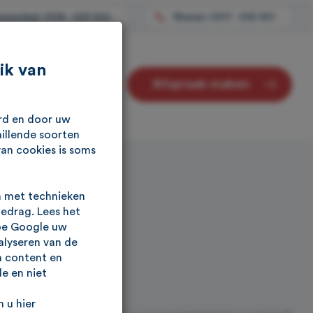
enendaal: 0318 - 529 652
Rhenen: 0317 - 616 901
ik van
Afspraak maken
Contact
urd en door uw
illende soorten
van cookies is soms
n met technieken
gedrag. Lees het
oe Google uw
alyseren van de
n content en
e en niet
 u hier