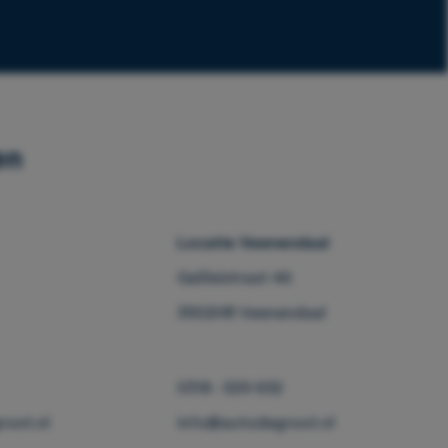
en
Locatie Veenendaal
Galileistraat 46
3902HR Veenendaal
0318 - 529 652
oot.nl
info@autodegroot.nl