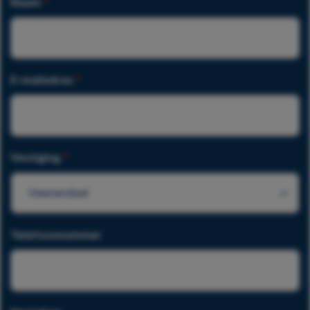
Naam
*
E-mailadres
*
Vestiging
*
Veenendaal
Telefoonnummer