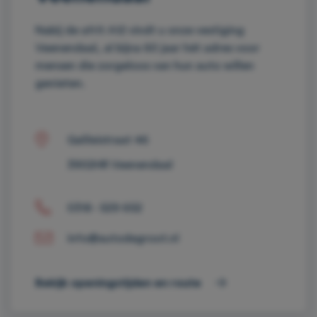
Nabij de afrit A12 vindt u onze vestiging
Veenendaal, al bijna 60 jaar hét adres voor
mensen die zorgeloos van hun auto willen
genieten.
Galileistraat 46
3902HR Veenendaal
0318 - 529 652
info@autodegroot.nl
Bekijk openingstijden en route