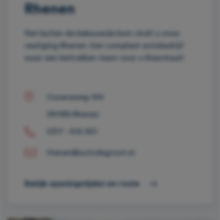
Rhenen
Net buiten de bebouwde kom vindt u onze
vestiging Rhenen. Een compleet autobedrijf
waar een betrokken team voor u klaarstaat!
Cuneraweg 194
3911RS Rhenen
0317 - 616 901
rhenen@autodegroot.nl
Bekijk openingstijden en route