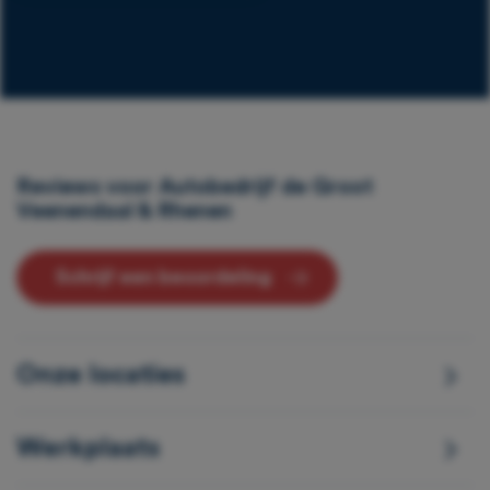
Reviews voor Autobedrijf de Groot
Veenendaal & Rhenen
Schrijf een beoordeling
Onze locaties
Werkplaats