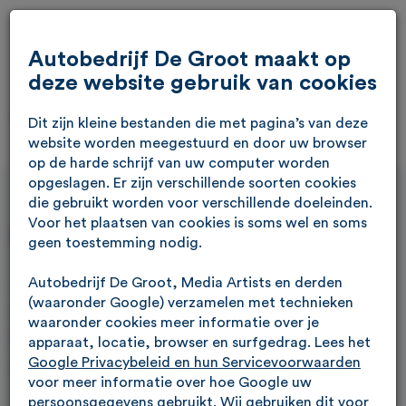
Autobedrijf De Groot maakt op
deze website gebruik van cookies
Dit zijn kleine bestanden die met pagina’s van deze
website worden meegestuurd en door uw browser
op de harde schrijf van uw computer worden
opgeslagen. Er zijn verschillende soorten cookies
die gebruikt worden voor verschillende doeleinden.
Voor het plaatsen van cookies is soms wel en soms
Contact & Locaties
geen toestemming nodig.
Autobedrijf De Groot, Media Artists en derden
Je bent van harte welkom in Veenendaal & Rhenen. Ons
(waaronder Google) verzamelen met technieken
team met specialisten staat voor je klaar.
waaronder cookies meer informatie over je
Breng gerust een bezoek aan de showroom en maak
apparaat, locatie, browser en surfgedrag. Lees het
Google Privacybeleid en hun Servicevoorwaarden
vrijblijvend een proefrit in onze occasions.
voor meer informatie over hoe Google uw
persoonsgegevens gebruikt. Wij gebruiken dit voor