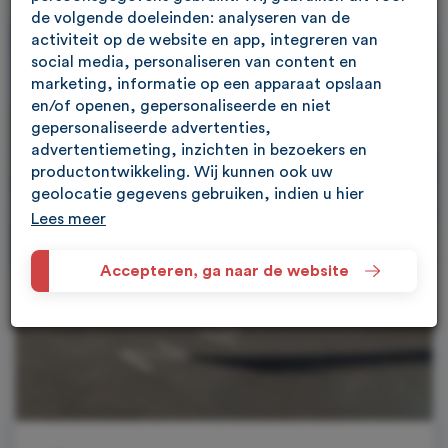
de volgende doeleinden: analyseren van de
activiteit op de website en app, integreren van
social media, personaliseren van content en
marketing, informatie op een apparaat opslaan
en/of openen, gepersonaliseerde en niet
gepersonaliseerde advertenties,
advertentiemeting, inzichten in bezoekers en
productontwikkeling. Wij kunnen ook uw
geolocatie gegevens gebruiken, indien u hier
toestemming voor geeft.
Lees meer
Als u meer wilt weten over de cookies die wij
Accepteren, ga naar de website
gebruiken, de gegevens die daarmee verzameld
worden en over uw rechten op dit punt, lees dan
ons
privacy policy
Geef toestemming of stel uw eigen keuze in. U kunt
uw voorkeuren opnieuw aanpassen door onderaan
de pagina op
cookie-instellingen.
te klikken.