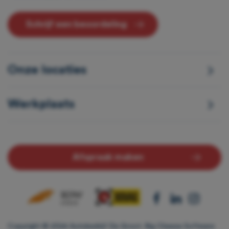
Schrijf een beoordeling
Onze locaties
Werkplaats
Afspraak maken
Copyright © 2024 Autobedrijf De Groot.
Big Cheese Software