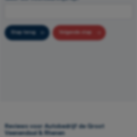
Stap terug
Volgende stap
Reviews voor Autobedrijf de Groot
Veenendaal & Rhenen