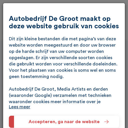
Autobedrijf De Groot maakt op
deze website gebruik van cookies
Dit zijn kleine bestanden die met pagina’s van deze
website worden meegestuurd en door uw browser
op de harde schrijf van uw computer worden
opgeslagen. Er zijn verschillende soorten cookies
die gebruikt worden voor verschillende doeleinden.
Afspraak maken
Voor het plaatsen van cookies is soms wel en soms
geen toestemming nodig.
Maak eenvoudig een afspraak via enkele stappen.
Autobedrijf De Groot, Media Artists en derden
(waaronder Google) verzamelen met technieken
waaronder cookies meer informatie over je
Verkoop
Proefrit maken
Lees meer
apparaat, locatie, browser en surfgedrag. Lees het
Google Privacybeleid en hun Servicevoorwaarden
Geef uw voorkeursdatum op:
voor meer informatie over hoe Google uw
Accepteren, ga naar de website
persoonsgegevens gebruikt. Wij gebruiken dit voor