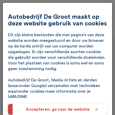
Autobedrijf De Groot maakt op
deze website gebruik van cookies
Dit zijn kleine bestanden die met pagina’s van deze
website worden meegestuurd en door uw browser
op de harde schrijf van uw computer worden
opgeslagen. Er zijn verschillende soorten cookies
die gebruikt worden voor verschillende doeleinden.
Afspraak maken
Voor het plaatsen van cookies is soms wel en soms
geen toestemming nodig.
Maak eenvoudig een afspraak via enkele stappen.
Autobedrijf De Groot, Media Artists en derden
(waaronder Google) verzamelen met technieken
waaronder cookies meer informatie over je
Verkoop
Proefrit maken
Lees meer
apparaat, locatie, browser en surfgedrag. Lees het
Google Privacybeleid en hun Servicevoorwaarden
Geef uw voorkeursdatum op:
voor meer informatie over hoe Google uw
Accepteren, ga naar de website
persoonsgegevens gebruikt. Wij gebruiken dit voor