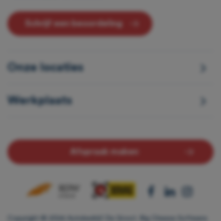
Schrijf een beoordeling
Onze locaties
Werkplaats
Afspraak maken
Copyright © 2024 Autobedrijf De Groot.
Big Cheese Software