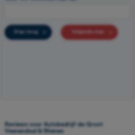
Stap terug
Volgende stap
Reviews voor Autobedrijf de Groot
Veenendaal & Rhenen