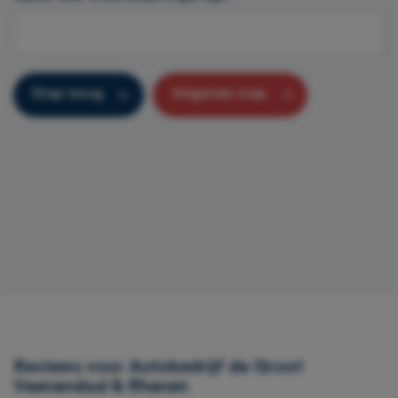
Stap terug
Volgende stap
Reviews voor Autobedrijf de Groot
Veenendaal & Rhenen