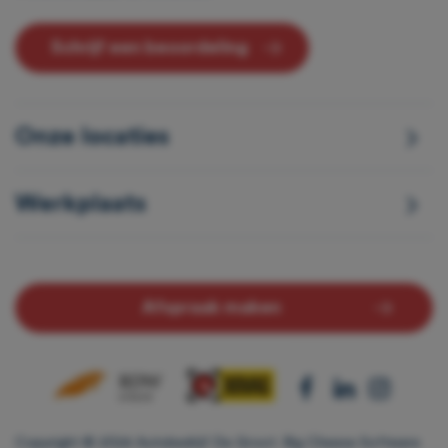
Schrijf een beoordeling
Onze locaties
Werkplaats
Afspraak maken
Copyright © 2024 Autobedrijf De Groot.
Big Cheese Software