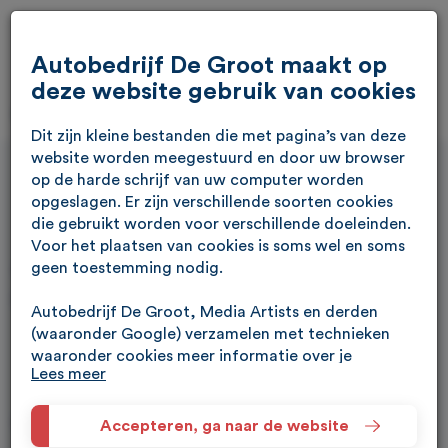
Autobedrijf De Groot maakt op
deze website gebruik van cookies
Dit zijn kleine bestanden die met pagina’s van deze
website worden meegestuurd en door uw browser
op de harde schrijf van uw computer worden
opgeslagen. Er zijn verschillende soorten cookies
die gebruikt worden voor verschillende doeleinden.
Afspraak maken
Voor het plaatsen van cookies is soms wel en soms
geen toestemming nodig.
Maak eenvoudig een afspraak via enkele stappen.
Autobedrijf De Groot, Media Artists en derden
(waaronder Google) verzamelen met technieken
waaronder cookies meer informatie over je
Verkoop
Proefrit maken
Lees meer
apparaat, locatie, browser en surfgedrag. Lees het
Google Privacybeleid en hun Servicevoorwaarden
Geef uw voorkeursdatum op:
voor meer informatie over hoe Google uw
Accepteren, ga naar de website
persoonsgegevens gebruikt. Wij gebruiken dit voor