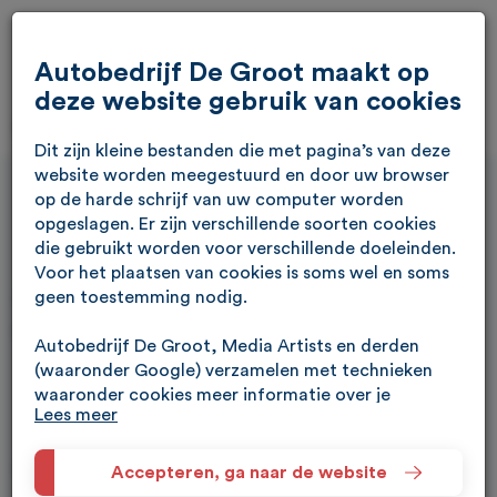
Autobedrijf De Groot maakt op
deze website gebruik van cookies
Dit zijn kleine bestanden die met pagina’s van deze
website worden meegestuurd en door uw browser
op de harde schrijf van uw computer worden
opgeslagen. Er zijn verschillende soorten cookies
die gebruikt worden voor verschillende doeleinden.
Afspraak maken
Voor het plaatsen van cookies is soms wel en soms
geen toestemming nodig.
Maak eenvoudig een afspraak via enkele stappen.
Autobedrijf De Groot, Media Artists en derden
(waaronder Google) verzamelen met technieken
waaronder cookies meer informatie over je
Verkoop
Proefrit maken
Lees meer
apparaat, locatie, browser en surfgedrag. Lees het
Google Privacybeleid en hun Servicevoorwaarden
Geef uw voorkeursdatum op:
voor meer informatie over hoe Google uw
Accepteren, ga naar de website
persoonsgegevens gebruikt. Wij gebruiken dit voor