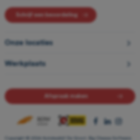
Schrijf een beoordeling
Onze locaties
Werkplaats
Afspraak maken
Copyright © 2024 Autobedrijf De Groot.
Big Cheese Software