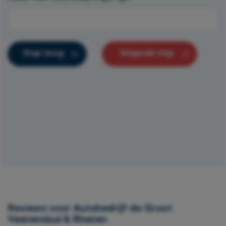
Stap terug
Volgende stap
Reviews voor Autobedrijf de Groot
Veenendaal & Rhenen