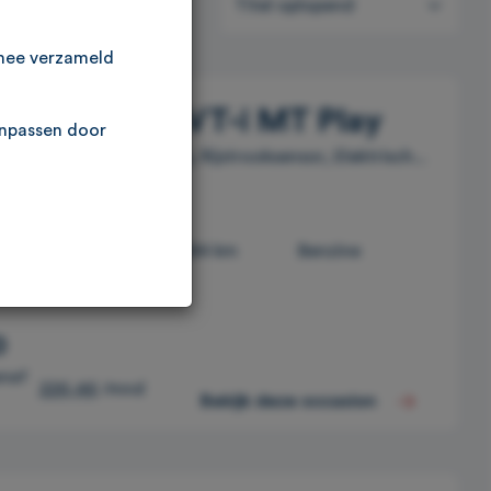
146
resultaten
Titel oplopend
rmee verzameld
Aygo X 1.0 VVT-i MT Play
anpassen door
 Cruise, Apple Carplay, Rijstrooksensor, Elektrisch...
2022
61584 km
Benzine
0
anaf
226,46
/mnd
Bekijk deze occasion