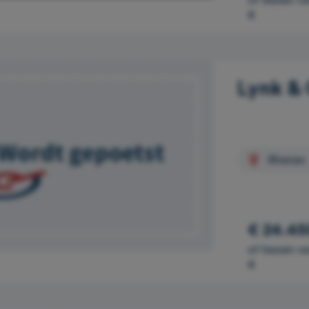
of leasen v
€
Lynk & 
Rhenen
€ 24.45
of leasen v
€