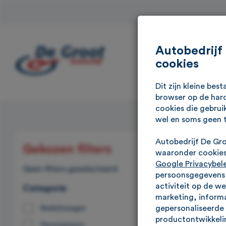
Autobedrijf
cookies
Dit zijn kleine be
browser op de hard
cookies die gebrui
wel en soms geen 
Autobedrijf De Gr
Gekozen filters
Vind
waaronder cookies 
Google Privacybel
Geen filters geselecteerd
Kijk, dit zi
persoonsgegevens g
activiteit op de w
Categorie
brandstofsoo
marketing, informa
gepersonaliseerde 
Bedrijfswagen
(25)
productontwikkelin
Personenauto
(121)