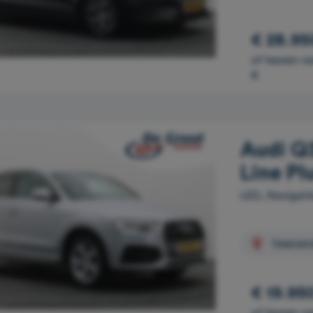
€ 28.95
of leasen v
€
Audi Q3
Line Pl
LED, Navigati
Veenen
€ 19.95