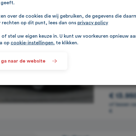
geeft.
ten over de cookies die wij gebruiken, de gegevens die daa
rechten op dit punt, lees dan ons
privacy policy
Toyota 
of stel uw eigen keuze in. U kunt uw voorkeuren opnieuw a
na op
cookie-instellingen.
te klikken.
Camera, Airco,
 ga naar de website
Rhenen
€ 13.95
of leasen v
€