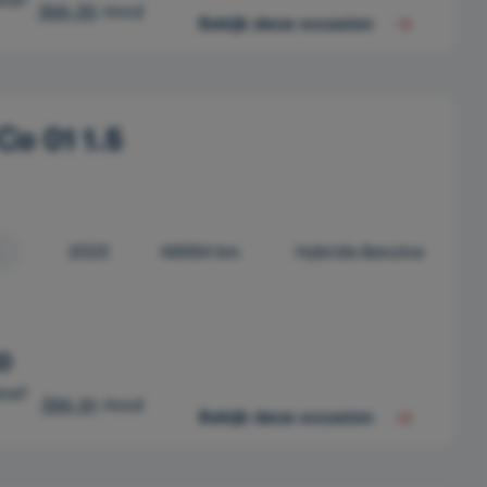
anaf
366,30
/mnd
Bekijk deze occasion
Co 01 1.5
2023
48984 km
Hybride Benzine
0
anaf
396,91
/mnd
Bekijk deze occasion