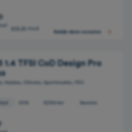
0
anaf
476,91
/mnd
Bekijk deze occasion
 1.4 TFSI CoD Design Pro
us
e, Keyless, Climate, Sportstoelen, PDC
daal
2016
62316 km
Benzine
0