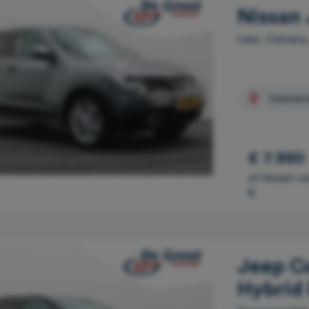
Nissan 
Leer, Camera,
Veenen
€ 7.950
of leasen v
€
Jeep C
Hybrid E