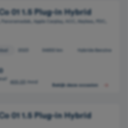
Co 01 1.5 Plug-in Hybrid
 Panoramadak, Apple Carplay, ACC, Keyless, PDC,
daal
2023
54850 km
Hybride Benzine
0
anaf
405,03
/mnd
Bekijk deze occasion
Co 01 1.5 Plug-in Hybrid