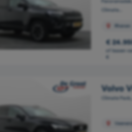
Panoramadak, 
Climate...
Rhenen
€ 24.95
of leasen v
€
Volvo V
Climate Pack,
Veenen