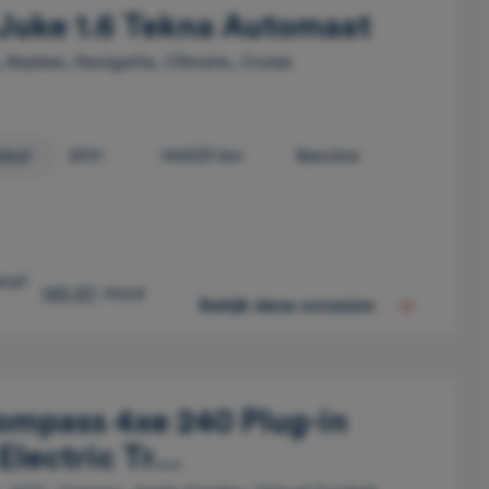
Juke 1.6 Tekna Automaat
 Keyless, Navigatie, Climate, Cruise
daal
2011
144531 km
Benzine
anaf
145,97
/mnd
Bekijk deze occasion
ompass 4xe 240 Plug-in
lectric Tr...