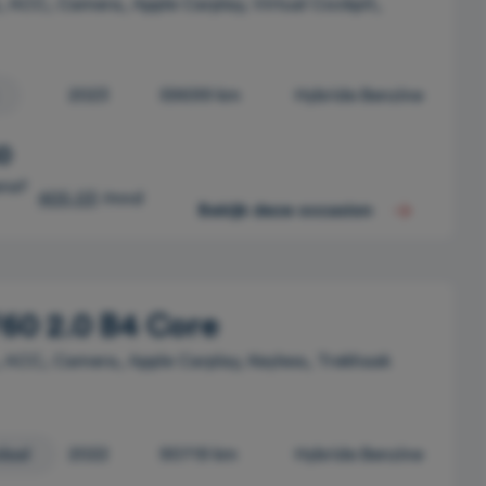
ACC, Camera, Apple Carplay, Virtual Cockpit,
2023
59699 km
Hybride Benzine
0
anaf
405,03
/mnd
Bekijk deze occasion
60 2.0 B4 Core
 ACC, Camera, Apple Carplay, Keyless, Trekhaak
daal
2022
90719 km
Hybride Benzine