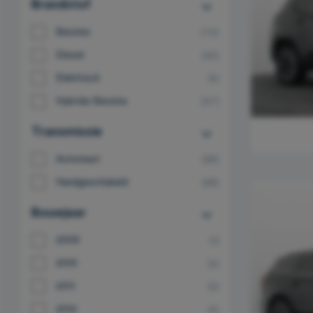
Brandstof
Benzine
(75)
Diesel
(25)
Elektrisch
(9)
Hybride Benzine
(37)
Transmissie
Automaat
(98)
Handgeschakeld
(48)
Bouwjaar
2009
(1)
2010
(2)
2011
(2)
2012
(2)