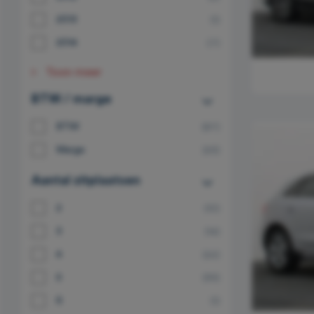
2013
(1)
2014
(7)
Toon meer
BTW / marge
BTW
(87)
Marge
(59)
Aantal zitplaatsen
2
(10)
3
(14)
4
(22)
5
(99)
6
(1)