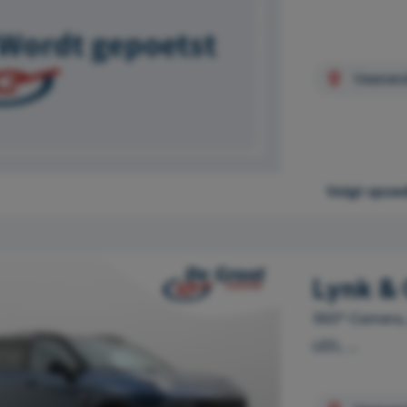
Veenen
Volgt spoe
Lynk & 
360° Camera,
LED, ...