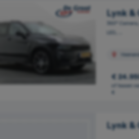
Lynk & 
360° Camera,
LED, ...
Veenen
€ 24.95
of leasen v
€
Lynk & 