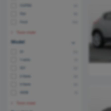
CUPRA
(2)
Fiat
(8)
Ford
(14)
Toon meer
Model
01
(11)
1-serie
(1)
107
(2)
2 Serie
(4)
3 Serie
(2)
3008
(1)
Toon meer