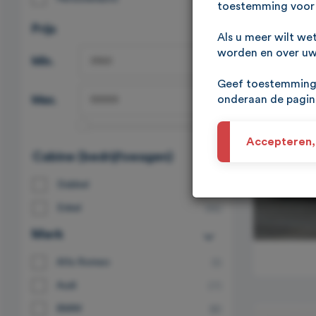
toestemming voor 
Prijs
Als u meer wilt we
worden en over uw 
Min.
Geef toestemming 
onderaan de pagi
Max.
Accepteren,
Cabine (bedrijfswagen)
Dubbel
(2)
Enkel
(16)
Merk
Alfa Romeo
(1)
Audi
(7)
BMW
(8)