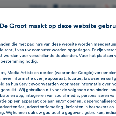
Webshop
Ve
info@autodegroot.nl
 De Groot maakt op deze website gebru
Aanbod
Werkplaats
Reviews
Over ons
standen die met pagina’s van deze website worden meegestu
e schrijf van uw computer worden opgeslagen. Er zijn versch
kt worden voor verschillende doeleinden. Voor het plaatsen 
toestemming nodig.
oot, Media Artists en derden (waaronder Google) verzamele
 uw droomauto
meer informatie over je apparaat, locatie, browser en surf
eid en hun Servicevoorwaarden
voor meer informatie over h
jn onze occasions. Met de slimme filters selecteert u heel snel
ebruikt. Wij gebruiken dit voor de volgende doeleinden: an
ebsite en app, integreren van social media, personaliseren va
rt of bouwjaar… in een paar klikken krijgt u de juiste select
tie op een apparaat opslaan en/of openen, gepersonaliseerd
advertenties, advertentiemeting, inzichten in bezoekers en
g. Wij kunnen ook uw geolocatie gegevens gebruiken, indien