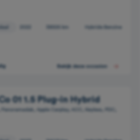
daal
2022
38926 km
Hybride Benzine
dig
Bekijk deze occasion
Co 01 1.5 Plug-in Hybrid
 Panoramadak, Apple Carplay, ACC, Keyless, PDC,